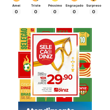
Amei
Triste
Péssimo
Engraçado
Surpreso
0
0
0
0
0