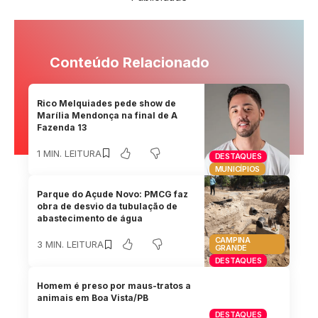
Conteúdo Relacionado
Rico Melquiades pede show de
Marília Mendonça na final de A
Fazenda 13
1 MIN. LEITURA
DESTAQUES
MUNICÍPIOS
Parque do Açude Novo: PMCG faz
obra de desvio da tubulação de
abastecimento de água
CAMPINA
3 MIN. LEITURA
GRANDE
DESTAQUES
Homem é preso por maus-tratos a
animais em Boa Vista/PB
DESTAQUES