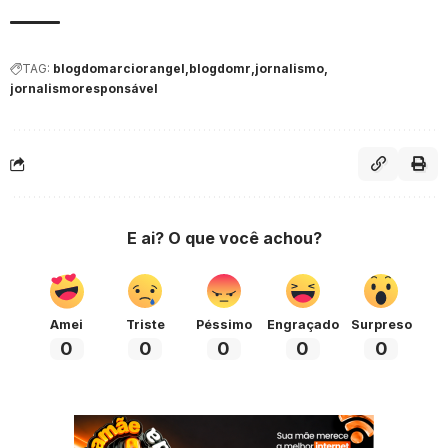
TAG:
blogdomarciorangel
blogdomr
jornalismo
jornalismoresponsável
E ai? O que você achou?
Amei
Triste
Péssimo
Engraçado
Surpreso
0
0
0
0
0