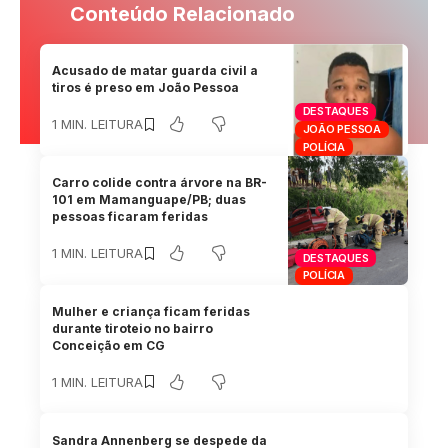
Conteúdo Relacionado
Acusado de matar guarda civil a
tiros é preso em João Pessoa
DESTAQUES
1 MIN. LEITURA
JOÃO PESSOA
POLÍCIA
Carro colide contra árvore na BR-
101 em Mamanguape/PB; duas
pessoas ficaram feridas
1 MIN. LEITURA
DESTAQUES
POLÍCIA
Mulher e criança ficam feridas
durante tiroteio no bairro
Conceição em CG
1 MIN. LEITURA
Sandra Annenberg se despede da