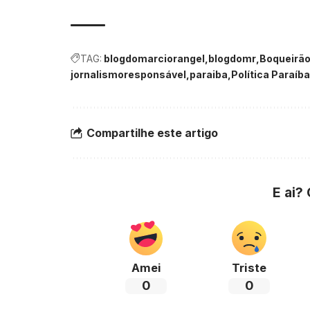
TAG:
blogdomarciorangel
blogdomr
Boqueirã
jornalismoresponsável
paraiba
Política Paraíba
Compartilhe este artigo
E ai?
Amei
Triste
0
0