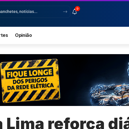
9
rtes
Opinião
Lima reforça di