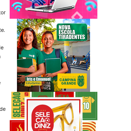
tor
te.
de
a
e
 de