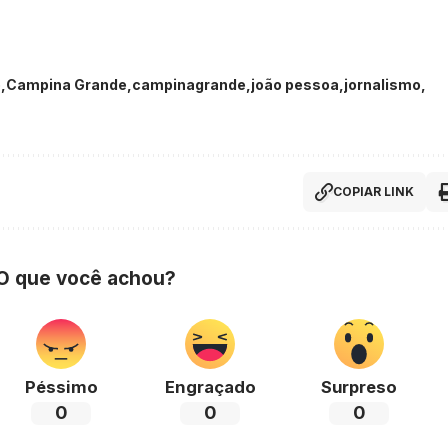
o
Campina Grande
campinagrande
joão pessoa
jornalismo
COPIAR LINK
 O que você achou?
Péssimo
Engraçado
Surpreso
0
0
0