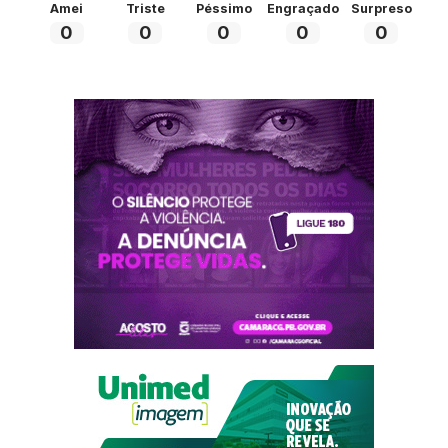
Amei
Triste
Péssimo
Engraçado
Surpreso
0
0
0
0
0