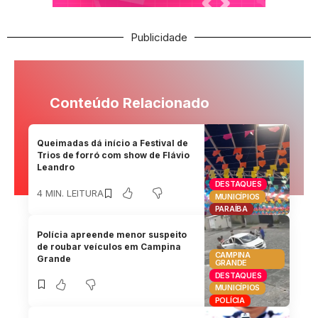
Publicidade
Conteúdo Relacionado
Queimadas dá início a Festival de
Trios de forró com show de Flávio
Leandro
DESTAQUES
4 MIN. LEITURA
MUNICÍPIOS
PARAÍBA
Polícia apreende menor suspeito
de roubar veículos em Campina
CAMPINA
Grande
GRANDE
DESTAQUES
MUNICÍPIOS
POLÍCIA