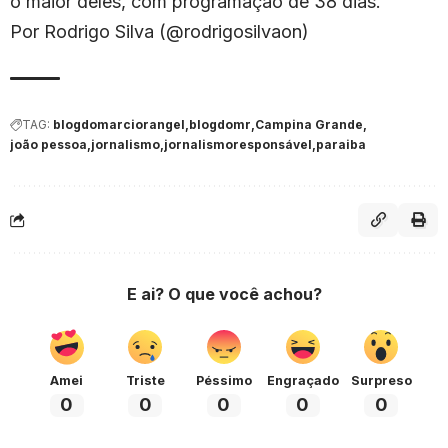
o maior deles, com programação de 38 dias.
Por Rodrigo Silva (@rodrigosilvaon)
TAG:
blogdomarciorangel
blogdomr
Campina Grande
joão pessoa
jornalismo
jornalismoresponsável
paraiba
E ai? O que você achou?
Amei
Triste
Péssimo
Engraçado
Surpreso
0
0
0
0
0