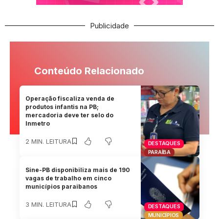
Publicidade
Conteúdo Relacionado
Operação fiscaliza venda de
produtos infantis na PB;
mercadoria deve ter selo do
Inmetro
2 MIN. LEITURA
DESTAQUES
PARAÍBA
Sine-PB disponibiliza mais de 190
vagas de trabalho em cinco
municípios paraibanos
3 MIN. LEITURA
DESTAQUES
MUNICÍPIOS