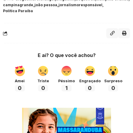
campinagrande
joão pessoa
jornalismoresponsável
Política Paraíba
E ai? O que você achou?
Amei
Triste
Péssimo
Engraçado
Surpreso
0
0
1
0
0