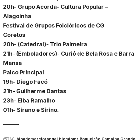
20h- Grupo Acorda- Cultura Popular –
Alagoinha
Festival de Grupos Folclóricos de CG
Coretos
20h- (Catedral)- Trio Palmeira
21h- (Emboladores)- Curió de Bela Rosa e Barra
Mansa
Palco Principal
19h- Diego Facó
21h- Guilherme Dantas
23h- Elba Ramalho
01h- Sirano e Sirino.
TAG:
blogdomarciorangel
blogdomr
Boqueirão
Campina Grande