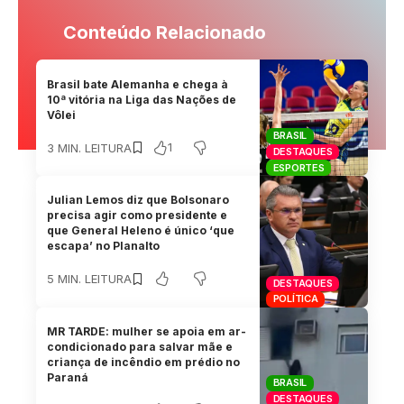
Conteúdo Relacionado
Brasil bate Alemanha e chega à
10ª vitória na Liga das Nações de
Vôlei
BRASIL
1
3 MIN. LEITURA
DESTAQUES
ESPORTES
Julian Lemos diz que Bolsonaro
precisa agir como presidente e
que General Heleno é único ‘que
escapa’ no Planalto
5 MIN. LEITURA
DESTAQUES
POLÍTICA
MR TARDE: mulher se apoia em ar-
condicionado para salvar mãe e
criança de incêndio em prédio no
Paraná
BRASIL
DESTAQUES