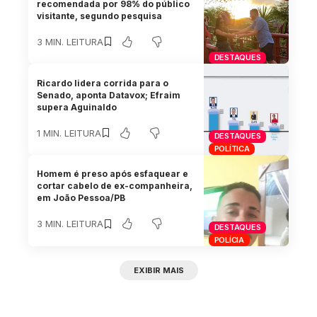
recomendada por 98% do público
visitante, segundo pesquisa
3 MIN. LEITURA
DESTAQUES
Ricardo lidera corrida para o
Senado, aponta Datavox; Efraim
supera Aguinaldo
1 MIN. LEITURA
DESTAQUES
POLÍTICA
Homem é preso após esfaquear e
cortar cabelo de ex-companheira,
em João Pessoa/PB
3 MIN. LEITURA
DESTAQUES
POLÍCIA
EXIBIR MAIS