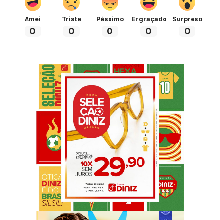
Amei
Triste
Péssimo
Engraçado
Surpreso
0
0
0
0
0