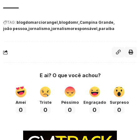
TAG:
blogdomarciorangel
blogdomr
Campina Grande
joão pessoa
jornalismo
jornalismoresponsável
paraiba
E ai? O que você achou?
Amei
Triste
Péssimo
Engraçado
Surpreso
0
0
0
0
0