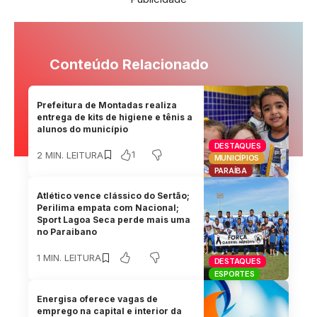
Conteúdo Relacionado
Prefeitura de Montadas realiza
entrega de kits de higiene e tênis a
alunos do município
DESTAQUES
1
2 MIN. LEITURA
MUNICÍPIOS
PARAÍBA
Atlético vence clássico do Sertão;
Perilima empata com Nacional;
Sport Lagoa Seca perde mais uma
no Paraibano
1 MIN. LEITURA
DESTAQUES
ESPORTES
Energisa oferece vagas de
emprego na capital e interior da