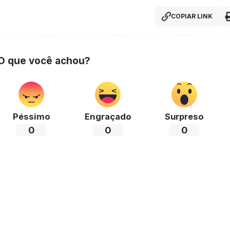
COPIAR LINK
 O que você achou?
Péssimo
Engraçado
Surpreso
0
0
0