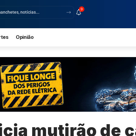
9
rtes
Opinião
nicia mutirão de 