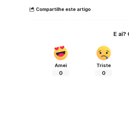
Compartilhe este artigo
E ai?
Amei
Triste
0
0