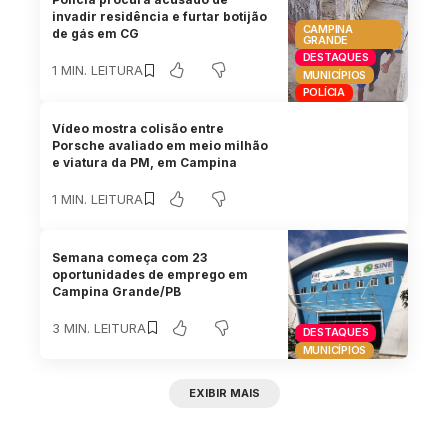
invadir residência e furtar botijão
CAMPINA
de gás em CG
GRANDE
DESTAQUES
1 MIN. LEITURA
MUNICÍPIOS
POLÍCIA
Vídeo mostra colisão entre
Porsche avaliado em meio milhão
e viatura da PM, em Campina
1 MIN. LEITURA
Semana começa com 23
oportunidades de emprego em
Campina Grande/PB
3 MIN. LEITURA
DESTAQUES
MUNICÍPIOS
EXIBIR MAIS