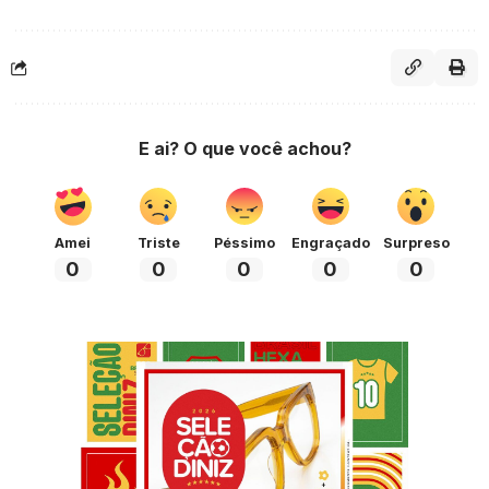
E ai? O que você achou?
Amei
Triste
Péssimo
Engraçado
Surpreso
0
0
0
0
0