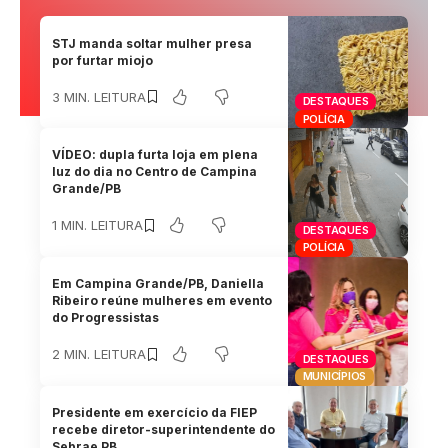
STJ manda soltar mulher presa
por furtar miojo
3 MIN. LEITURA
DESTAQUES
POLÍCIA
VÍDEO: dupla furta loja em plena
luz do dia no Centro de Campina
Grande/PB
1 MIN. LEITURA
DESTAQUES
POLÍCIA
Em Campina Grande/PB, Daniella
Ribeiro reúne mulheres em evento
do Progressistas
2 MIN. LEITURA
DESTAQUES
MUNICÍPIOS
Presidente em exercício da FIEP
recebe diretor-superintendente do
Sebrae PB