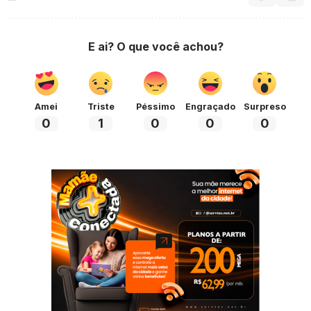
E ai? O que você achou?
Amei
Triste
Péssimo
Engraçado
Surpreso
0
1
0
0
0