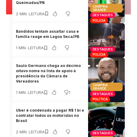
Queimadas/PB
CAMPINA
GRANDE
2 MIN. LEITURA
DESTAQUES
POLÍCIA
Bandidos tentam assaltar casa e
família reage em Lagoa Seca/PB
1 MIN. LEITURA
DESTAQUES
POLÍCIA
Saulo Germano chega ao décimo
oitavo nome na lista de apoio à
presidência da Câmara de
Vereadores
CAMPINA
GRANDE
1
1 MIN. LEITURA
DESTAQUES
POLÍTICA
Uber é condenada a pagar R$ 1 bi e
contratar todos os motoristas no
Brasil
2 MIN. LEITURA
DESTAQUES