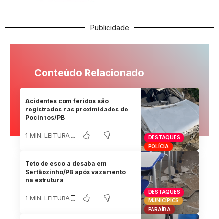
Publicidade
Conteúdo Relacionado
Acidentes com feridos são
registrados nas proximidades de
Pocinhos/PB
1 MIN. LEITURA
DESTAQUES
POLÍCIA
Teto de escola desaba em
Sertãozinho/PB após vazamento
na estrutura
DESTAQUES
1 MIN. LEITURA
MUNICÍPIOS
PARAÍBA