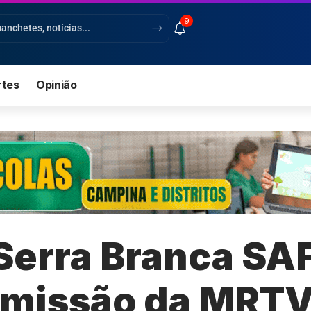
9
rtes
Opinião
Serra Branca SAF
nsmissão da MRT