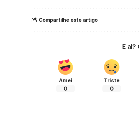
Compartilhe este artigo
E ai?
Amei
Triste
0
0