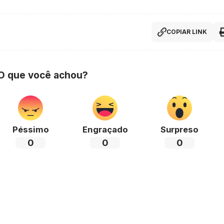
COPIAR LINK
 O que você achou?
Péssimo
Engraçado
Surpreso
0
0
0