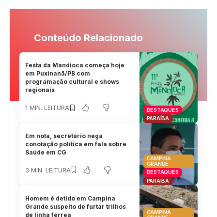
Conteúdo Relacionado
Festa da Mandioca começa hoje
em Puxinanã/PB com
programação cultural e shows
regionais
1 MIN. LEITURA
DESTAQUES
PARAÍBA
Em nota, secretário nega
conotação política em fala sobre
Saúde em CG
CAMPINA
GRANDE
3 MIN. LEITURA
DESTAQUES
PARAÍBA
Homem é detido em Campina
Grande suspeito de furtar trilhos
CAMPINA
de linha férrea