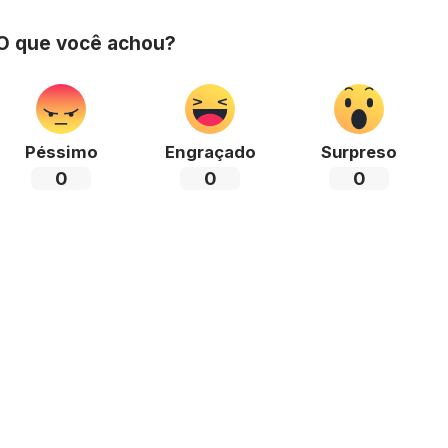
 O que você achou?
Péssimo
Engraçado
Surpreso
0
0
0