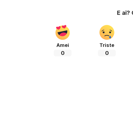
E ai?
Amei
Triste
0
0