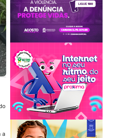
ado
 a