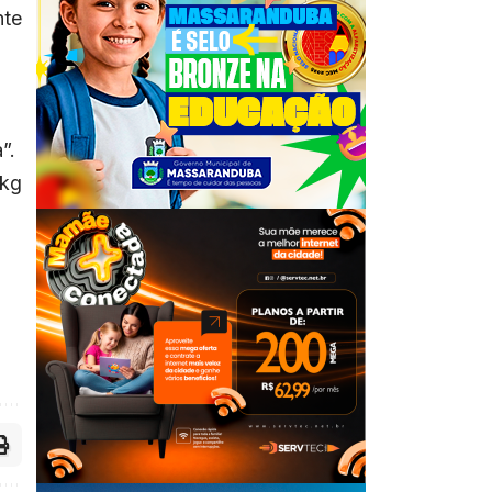
nte
”.
 kg