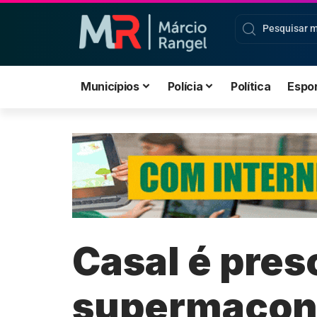
Municípios
Polícia
Política
Espo
Casal é pre
supermaconh