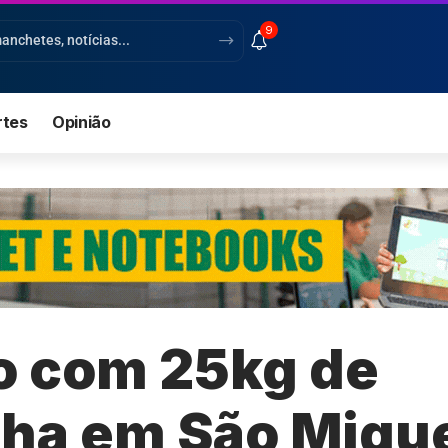
9
rtes
Opinião
so com 25kg de
a em São Migue