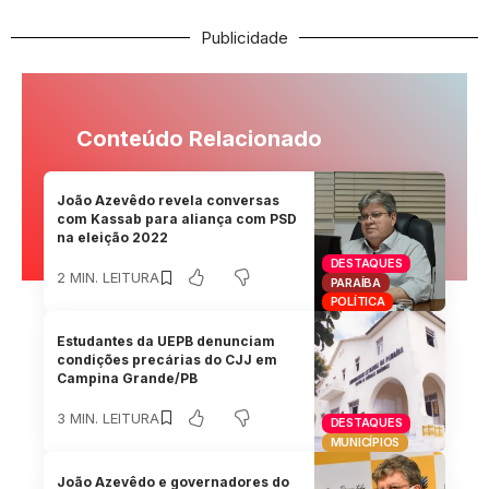
Publicidade
Conteúdo Relacionado
João Azevêdo revela conversas
com Kassab para aliança com PSD
na eleição 2022
DESTAQUES
2 MIN. LEITURA
PARAÍBA
POLÍTICA
Estudantes da UEPB denunciam
condições precárias do CJJ em
Campina Grande/PB
3 MIN. LEITURA
DESTAQUES
MUNICÍPIOS
João Azevêdo e governadores do