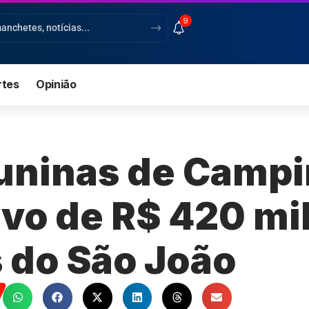
9
rtes
Opinião
juninas de Camp
ivo de R$ 420 mi
 do São João