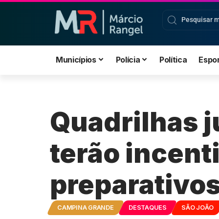
Municípios
Polícia
Política
Espo
Quadrilhas 
terão incent
preparativos
CAMPINA GRANDE
DESTAQUES
SÃO JOÃO