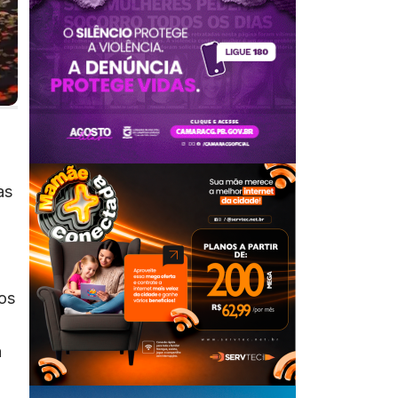
as
os
a