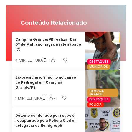
Conteúdo Relacionado
Campina Grande/PB realiza “Dia
D” de Multivacinação neste sábado
(7)
4 MIN. LEITURA
DESTAQUES
MUNICÍPIOS
Ex-presidiário é morto no bairro
do Pedregal em Campina
Grande/PB
CAMPINA
GRANDE
2
1 MIN. LEITURA
DESTAQUES
POLÍCIA
Detento condenado por roubo é
recapturado pela Polícia Civil em
delegacia de Remígio/pb