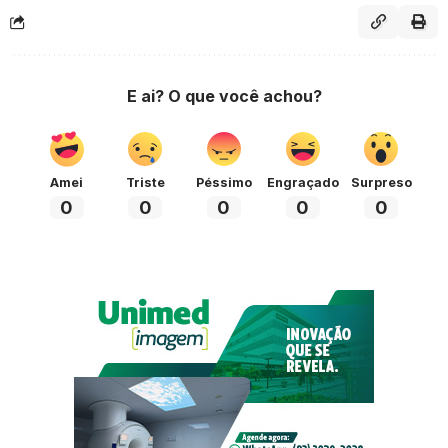
E ai? O que você achou?
Amei
Triste
Péssimo
Engraçado
Surpreso
0
0
0
0
0