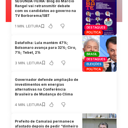
SEGUNDA-FEIRA: Blog do Márcio
Rangel vai retransmitir debate
com os candidatos ao governo na
TV Borborema/SBT
1 MIN. LEITURA
DESTAQUES
POLÍTICA
Datafolha: Lula mantém 47%;
Bolsonaro avança para 32%; Ciro,
7%; Tebet, 2%
BRASIL
DESTAQUES
3 MIN. LEITURA
ELEIÇÕES
POLÍTICA
Governador defende ampliação de
investimentos em energias
alternativas na Conferência
Brasileira de Mudança do Clima
4 MIN. LEITURA
Prefeito de Camalaú permanece
afastado depois de pedir “dinheiro