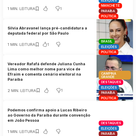
ELEIÇÕES
MANCHETE
1
1 MIN. LEITURA
PARAÍBA
POLÍTICA
Silvia Abravanel lança pré-candidatura a
deputada federal por São Paulo
BRASIL
1
1 MIN. LEITURA
ELEIÇÕES
POLÍTICA
Vereador Rafafá defende Juliana Cunha
Lima como melhor nome para vice de
CAMPINA
Efraim e comenta cenário eleitoral na
GRANDE
Paraíba
DESTAQUES
ELEIÇÕES
1
2 MIN. LEITURA
PARAÍBA
POLÍTICA
Podemos confirma apoio a Lucas Ribeiro
ao Governo da Paraíba durante convenção
em João Pessoa
DESTAQUES
ELEIÇÕES
1 MIN. LEITURA
PARAÍBA