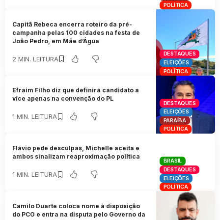
POLÍTICA
Capitã Rebeca encerra roteiro da pré-
campanha pelas 100 cidades na festa de
João Pedro, em Mãe d’Água
DESTAQUES
2 MIN. LEITURA
ELEIÇÕES
POLÍTICA
Efraim Filho diz que definirá candidato a
vice apenas na convenção do PL
DESTAQUES
ELEIÇÕES
1 MIN. LEITURA
PARAÍBA
POLÍTICA
Flávio pede desculpas, Michelle aceita e
ambos sinalizam reaproximação política
BRASIL
DESTAQUES
1 MIN. LEITURA
ELEIÇÕES
POLÍTICA
Camilo Duarte coloca nome à disposição
do PCO e entra na disputa pelo Governo da