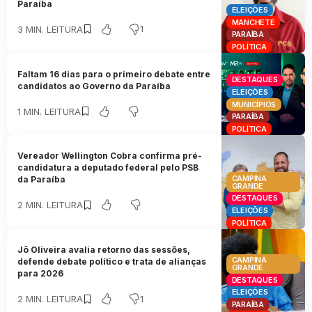
Paraíba
ELEIÇÕES
MANCHETE
1
3 MIN. LEITURA
PARAÍBA
POLÍTICA
Faltam 16 dias para o primeiro debate entre
DESTAQUES
candidatos ao Governo da Paraíba
ELEIÇÕES
MUNICÍPIOS
1 MIN. LEITURA
PARAÍBA
POLÍTICA
Vereador Wellington Cobra confirma pré-
candidatura a deputado federal pelo PSB
CAMPINA
da Paraíba
GRANDE
DESTAQUES
2 MIN. LEITURA
ELEIÇÕES
POLÍTICA
Jô Oliveira avalia retorno das sessões,
CAMPINA
defende debate político e trata de alianças
GRANDE
para 2026
DESTAQUES
ELEIÇÕES
1
2 MIN. LEITURA
PARAÍBA