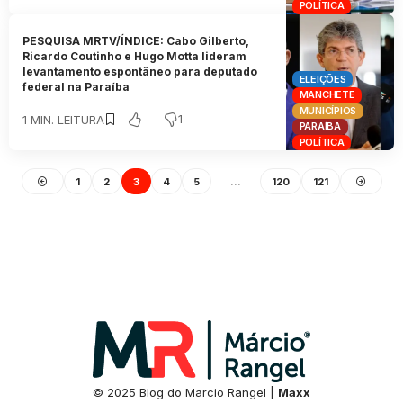
POLÍTICA
PESQUISA MRTV/ÍNDICE: Cabo Gilberto,
Ricardo Coutinho e Hugo Motta lideram
levantamento espontâneo para deputado
ELEIÇÕES
federal na Paraíba
MANCHETE
MUNICÍPIOS
1
1 MIN. LEITURA
PARAÍBA
POLÍTICA
1
2
3
4
5
…
120
121
© 2025 Blog do Marcio Rangel |
Maxx