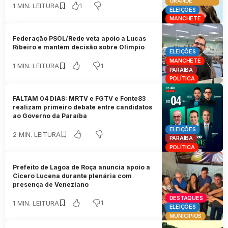
GRANDE
1
1 MIN. LEITURA
ELEIÇÕES
MANCHETE
Federação PSOL/Rede veta apoio a Lucas
Ribeiro e mantém decisão sobre Olímpio
ELEIÇÕES
MANCHETE
1
1 MIN. LEITURA
PARAÍBA
POLÍTICA
FALTAM 04 DIAS: MRTV e FGTV e Fonte83
realizam primeiro debate entre candidatos
ao Governo da Paraíba
ELEIÇÕES
2 MIN. LEITURA
PARAÍBA
POLÍTICA
Prefeito de Lagoa de Roça anuncia apoio a
Cícero Lucena durante plenária com
presença de Veneziano
DESTAQUES
1
1 MIN. LEITURA
ELEIÇÕES
MUNICÍPIOS