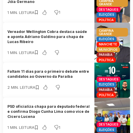
CAMPINA
Jóia Germano
GRANDE
DESTAQUES
1
1 MIN. LEITURA
ELEIÇÕES
POLÍTICA
CAMPINA
Vereador Wellington Cobra destaca saúde
GRANDE
e aponta Adriano Galdino para chapa de
ELEIÇÕES
Lucas Ribeiro
MANCHETE
MUNICÍPIOS
1 MIN. LEITURA
PARAÍBA
POLÍTICA
Faltam 11 dias para o primeiro debate entre
candidatos ao Governo da Paraíba
DESTAQUES
ELEIÇÕES
2 MIN. LEITURA
PARAÍBA
POLÍTICA
PSD oficializa chapa para deputado federal
e confirma Diogo Cunha Lima como vice de
Cícero Lucena
DESTAQUES
1
1 MIN. LEITURA
ELEIÇÕES