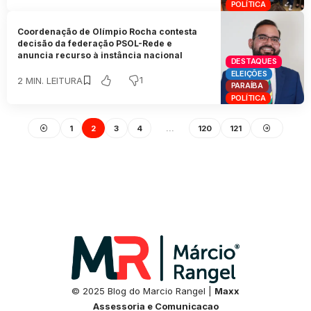
POLÍTICA
Coordenação de Olímpio Rocha contesta
decisão da federação PSOL-Rede e
anuncia recurso à instância nacional
DESTAQUES
ELEIÇÕES
1
2 MIN. LEITURA
PARAÍBA
POLÍTICA
1
2
3
4
…
120
121
© 2025 Blog do Marcio Rangel |
Maxx
Assessoria e Comunicacao