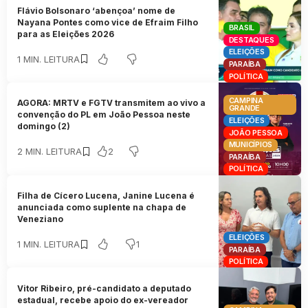
Flávio Bolsonaro ‘abençoa’ nome de
Nayana Pontes como vice de Efraim Filho
BRASIL
para as Eleições 2026
DESTAQUES
ELEIÇÕES
1 MIN. LEITURA
PARAÍBA
POLÍTICA
CAMPINA
AGORA: MRTV e FGTV transmitem ao vivo a
GRANDE
convenção do PL em João Pessoa neste
ELEIÇÕES
domingo (2)
JOÃO PESSOA
MUNICÍPIOS
2
2 MIN. LEITURA
PARAÍBA
POLÍTICA
Filha de Cícero Lucena, Janine Lucena é
anunciada como suplente na chapa de
Veneziano
ELEIÇÕES
1
1 MIN. LEITURA
PARAÍBA
POLÍTICA
Vitor Ribeiro, pré-candidato a deputado
estadual, recebe apoio do ex-vereador