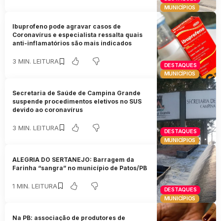
MUNICÍPIOS
Ibuprofeno pode agravar casos de
Coronavírus e especialista ressalta quais
anti-inflamatórios são mais indicados
3 MIN. LEITURA
DESTAQUES
MUNICÍPIOS
Secretaria de Saúde de Campina Grande
suspende procedimentos eletivos no SUS
devido ao coronavírus
3 MIN. LEITURA
DESTAQUES
MUNICÍPIOS
ALEGRIA DO SERTANEJO: Barragem da
Farinha “sangra” no município de Patos/PB
1 MIN. LEITURA
DESTAQUES
MUNICÍPIOS
Na PB: associação de produtores de