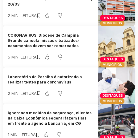
20/03
2 MIN. LEITURA
DESTAQUES
MUNICÍPIOS
CORONAVÍRUS: Diocese de Campina
Grande cancela missas e batizados;
casamentos devem ser remarcados
5 MIN. LEITURA
DESTAQUES
MUNICÍPIOS
Laboratório da Paraíba é autorizado a
realizar testes para coronavírus
2 MIN. LEITURA
DESTAQUES
MUNICÍPIOS
Ignorando medidas de segurança, clientes
da Caixa Econômica Federal fazem filas
em frente à agência bancária, em CG
1 MIN. LEITURA
DESTAQUES