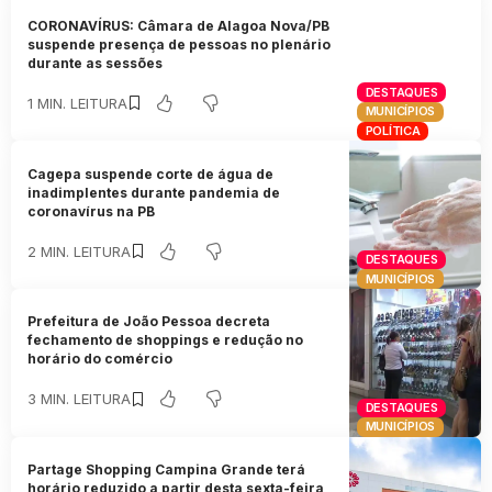
CORONAVÍRUS: Câmara de Alagoa Nova/PB
suspende presença de pessoas no plenário
durante as sessões
DESTAQUES
1 MIN. LEITURA
MUNICÍPIOS
POLÍTICA
Cagepa suspende corte de água de
inadimplentes durante pandemia de
coronavírus na PB
2 MIN. LEITURA
DESTAQUES
MUNICÍPIOS
Prefeitura de João Pessoa decreta
fechamento de shoppings e redução no
horário do comércio
3 MIN. LEITURA
DESTAQUES
MUNICÍPIOS
Partage Shopping Campina Grande terá
horário reduzido a partir desta sexta-feira,