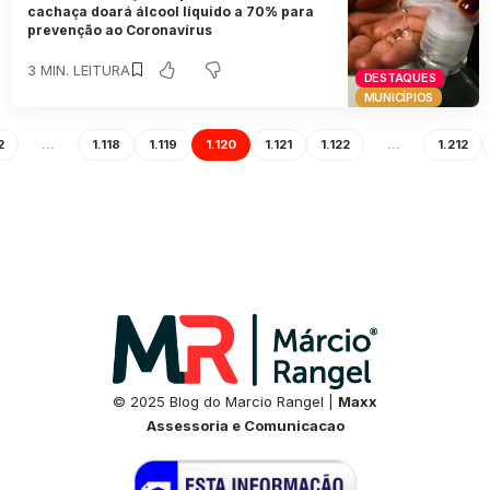
cachaça doará álcool líquido a 70% para
prevenção ao Coronavírus
3 MIN. LEITURA
DESTAQUES
MUNICÍPIOS
2
…
1.118
1.119
1.120
1.121
1.122
…
1.212
© 2025 Blog do Marcio Rangel |
Maxx
Assessoria e Comunicacao