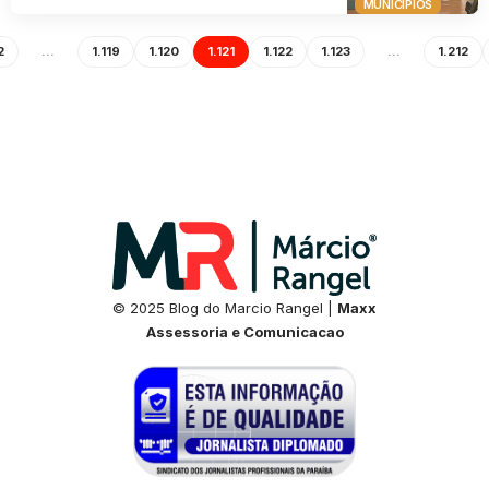
MUNICÍPIOS
2
…
1.119
1.120
1.121
1.122
1.123
…
1.212
© 2025 Blog do Marcio Rangel |
Maxx
Assessoria e Comunicacao