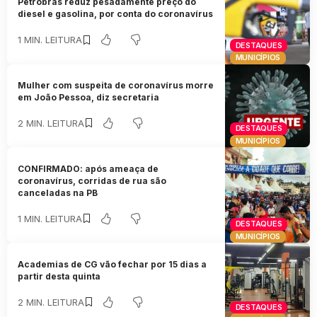
Petrobras reduz pesadamente preço do
diesel e gasolina, por conta do coronavírus
1 MIN. LEITURA
DESTAQUES
MUNICÍPIOS
Mulher com suspeita de coronavírus morre
em João Pessoa, diz secretaria
2 MIN. LEITURA
DESTAQUES
MUNICÍPIOS
CONFIRMADO: após ameaça de
coronavírus, corridas de rua são
canceladas na PB
1 MIN. LEITURA
DESTAQUES
MUNICÍPIOS
Academias de CG vão fechar por 15 dias a
partir desta quinta
2 MIN. LEITURA
DESTAQUES