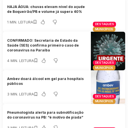
HAJA ÁGUA: chuvas elevam nível do açude
de Boqueirão/PB e volume já supera 40%
1 MIN. LEITURA
DESTAQUES
MUNICÍPIOS
CONFIRMADO: Secretaria de Estado da
Saúde (SES) confirma primeiro caso de
coronavírus na Paraíba
4 MIN. LEITURA
DESTAQUES
MUNICÍPIOS
Ambev doará álcool em gel para hospitais
públicos
3 MIN. LEITURA
DESTAQUES
MUNICÍPIOS
Pneumologista alerta para subnotificação
do coronavírus na PB: “é motivo de piada”
3 MIN. LEITURA