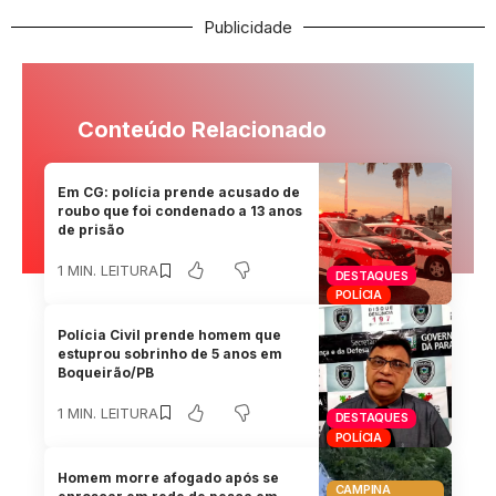
Publicidade
Conteúdo Relacionado
Em CG: polícia prende acusado de
roubo que foi condenado a 13 anos
de prisão
1 MIN. LEITURA
DESTAQUES
POLÍCIA
Polícia Civil prende homem que
estuprou sobrinho de 5 anos em
Boqueirão/PB
1 MIN. LEITURA
DESTAQUES
POLÍCIA
Homem morre afogado após se
CAMPINA