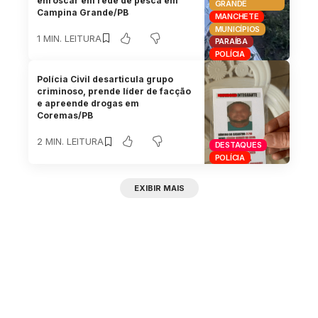
enroscar em rede de pesca em
GRANDE
Campina Grande/PB
MANCHETE
MUNICÍPIOS
1 MIN. LEITURA
PARAÍBA
POLÍCIA
Polícia Civil desarticula grupo
criminoso, prende líder de facção
e apreende drogas em
Coremas/PB
2 MIN. LEITURA
DESTAQUES
POLÍCIA
EXIBIR MAIS