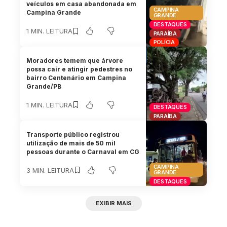
veículos em casa abandonada em
CAMPINA
Campina Grande
GRANDE
DESTAQUES
1 MIN. LEITURA
PARAÍBA
POLÍCIA
Moradores temem que árvore
possa cair e atingir pedestres no
bairro Centenário em Campina
Grande/PB
1 MIN. LEITURA
DESTAQUES
PARAÍBA
Transporte público registrou
utilização de mais de 50 mil
pessoas durante o Carnaval em CG
CAMPINA
3 MIN. LEITURA
GRANDE
DESTAQUES
EXIBIR MAIS