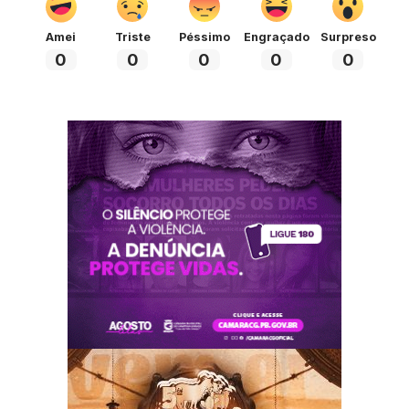
Amei
Triste
Péssimo
Engraçado
Surpreso
0
0
0
0
0