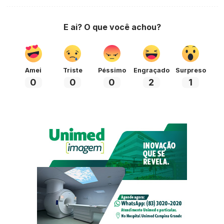
E ai? O que você achou?
Amei
Triste
Péssimo
Engraçado
Surpreso
0
0
0
2
1