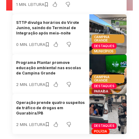
1 MIN. LEITURA
STTP divulga horários do Virote
Junino, saindo do Terminal de
Integração após meia-noite
CAMPINA
GRANDE
0 MIN. LEITURA
DESTAQUES
MUNICÍPIOS
Programa Plantar promove
educação ambiental nas escolas
de Campina Grande
CAMPINA
GRANDE
2 MIN. LEITURA
DESTAQUES
PARAÍBA
Operação prende quatro suspeitos
de tráfico de drogas em
Guarabira/PB
2 MIN. LEITURA
DESTAQUES
POLÍCIA