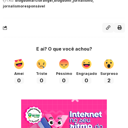
TAG:
blogdomarciorangel
blogdomr
jornalismo
jornalismoresponsável
E ai? O que você achou?
Amei
Triste
Péssimo
Engraçado
Surpreso
0
0
0
0
2