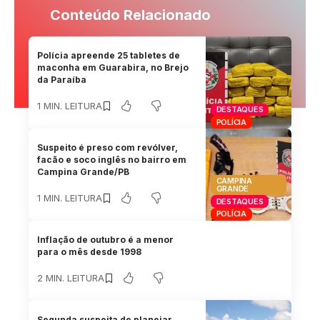
Conteúdo Relacionado
Polícia apreende 25 tabletes de
maconha em Guarabira, no Brejo
da Paraíba
1 MIN. LEITURA
DESTAQUES
POLÍCIA
Suspeito é preso com revólver,
facão e soco inglês no bairro em
Campina Grande/PB
CAMPINA
GRANDE
1 MIN. LEITURA
DESTAQUES
POLÍCIA
Inflação de outubro é a menor
para o mês desde 1998
2 MIN. LEITURA
Segunda suspeita de planejar