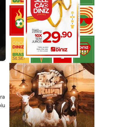
ra
biu