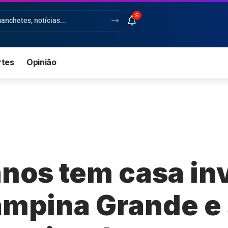
9
rtes
Opinião
anos tem casa in
ampina Grande e 