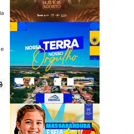
ia
 e